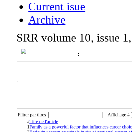
Current isue
Archive
SRR volume 10, issue 1
:
.
Filtrer par titres
Affichage #
#
Titre de l'article
1
Family as a powerful factor that influences career choic