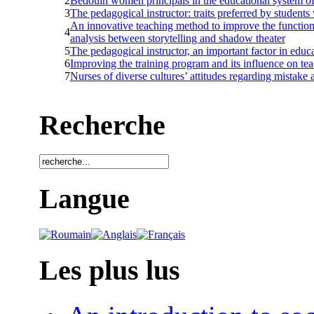
2
Bedouin women principals in the educational system of 
3
The pedagogical instructor: traits preferred by students v
An innovative teaching method to improve the function
4
analysis between storytelling and shadow theater
5
The pedagogical instructor, an important factor in educ
6
Improving the training program and its influence on te
7
Nurses of diverse cultures’ attitudes regarding mistake 
Recherche
Langue
Les plus lus