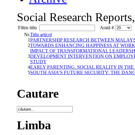
Social Research Reports
Filtru titlu
Arată #
Nr.
Titlu articol
1
PARTNERSHIP RESEARCH BETWEEN MALAYSI
2
TOWARDS ENHANCING HAPPINESS AT WORK:
IMPACT OF TRANSFORMATIONAL LEADERS
3
DEVELOPMENT INTERVENTION ON EMPLOYE
STUDY
4
EARLY PARENTING. SOCIAL REALITY IN THE
5
SOUTH ASIA’S FUTURE SECURITY: THE DAN
Cautare
Limba