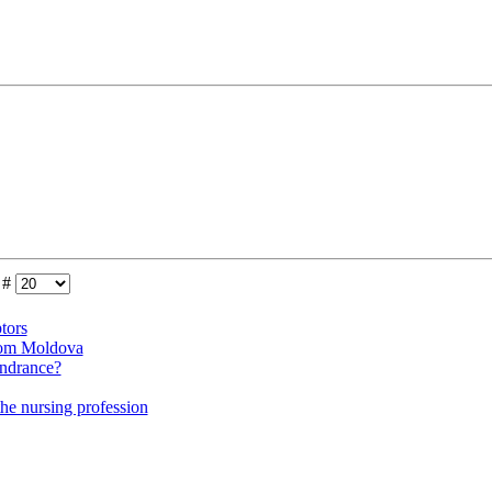
 #
tors
from Moldova
indrance?
the nursing profession