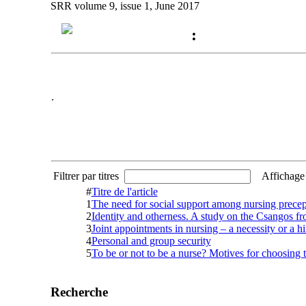
SRR volume 9, issue 1, June 2017
:
.
Filtrer par titres
Affichage
#
Titre de l'article
1
The need for social support among nursing precep
2
Identity and otherness. A study on the Csangos 
3
Joint appointments in nursing – a necessity or a h
4
Personal and group security
5
To be or not to be a nurse? Motives for choosing 
Recherche